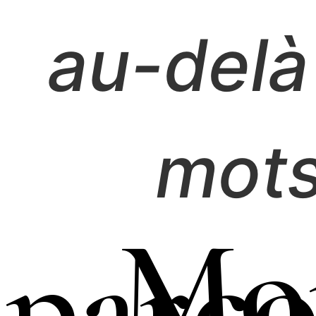
au-delà
mots
Mo
parco