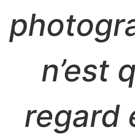
photogr
n’est 
regard e