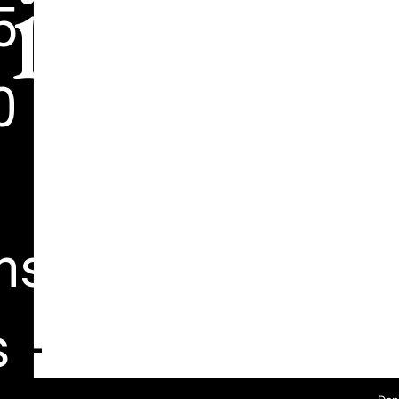
i
5
0
ns
s